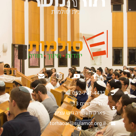
052-797-4433
נחל ערמונים 13,
פארק תעשייה גוש עציון
torhaoar@sulamot.org.il