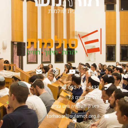
052-797-4433
נחל ערמונים 13,
פארק תעשייה גוש עציון
torhaoar@sulamot.org.il