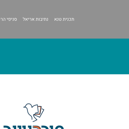
תכנית טנא
נתיבות אריאל
סניפי הר