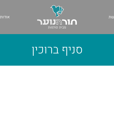
שת
אודות
סניף ברוכין