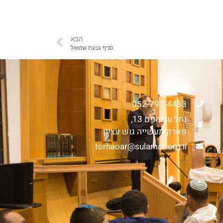
הבא
סניף גבעת שמואל
052-797-4433
נחל ערמונים 13,
פארק תעשייה גוש עציון
torhaoar@sulamot.org.il