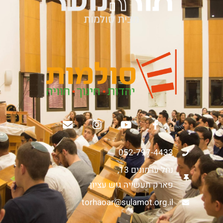
052-797-4433
נחל ערמונים 13,
פארק תעשייה גוש עציון
torhaoar@sulamot.org.il