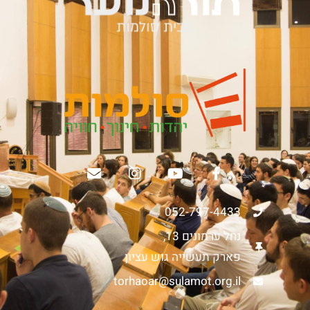
052-797-4433
נחל ערמונים 13,
פארק תעשייה גוש עציון
torhaoar@sulamot.org.il