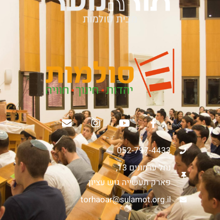
052-797-4433
נחל ערמונים 13,
פארק תעשייה גוש עציון
torhaoar@sulamot.org.il