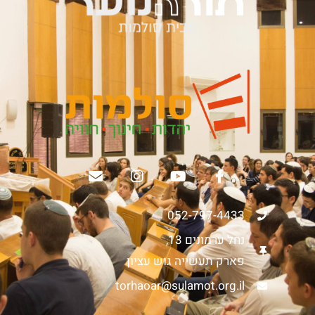
052-797-4433
נחל ערמונים 13,
פארק תעשייה גוש עציון
torhaoar@sulamot.org.il