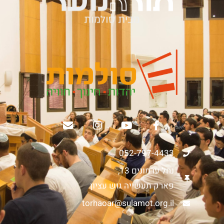
052-797-4433
נחל ערמונים 13,
פארק תעשייה גוש עציון
torhaoar@sulamot.org.il