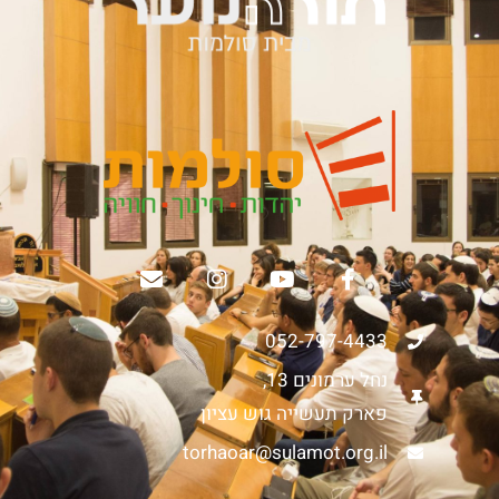
052-797-4433
נחל ערמונים 13,
פארק תעשייה גוש עציון
torhaoar@sulamot.org.il