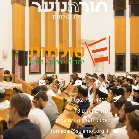
052-797-4433
נחל ערמונים 13,
פארק תעשייה גוש עציון
torhaoar@sulamot.org.il